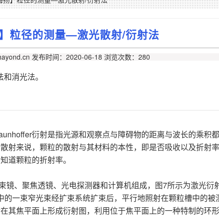
扬】粒径的测量—激光散射/衍射法
ayond.cn
发布时间：2020-06-18
浏览次数：280
法和消光法。
。Fraunhoffer衍射是指光源和观察点与障碍物的距离与波长的乘积
射散射来说，颗粒的散射与其材料的本性，即是否吸收以及折射
需知道颗粒的折射率。
束镜、聚焦透镜、光电探测器和计算机组成，图7所示为激光衍
光器中的一束窄光束经扩束系统扩束后，平行地照射在颗粒槽中的被
后在其焦平面上形成衍射图，利用位于焦平面上的一种特制的环