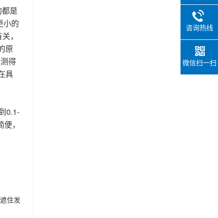
的都是
更小的
咨询热线
有关，
的原
所测得
微信扫一扫
在具
.1-
简便，
，遮住发