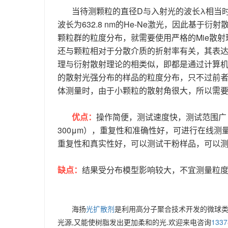
当待测颗粒的直径D与入射光的波长λ相当
波长为632.8 nm的He-Ne激光，因此基于
颗粒群的粒度分布，就需要使用严格的Mie散射
还与颗粒相对于分散介质的折射率有关，其表达
理与衍射散射理论的相类似，即都是通过计算
的散射光强分布的样品的粒度分布，只不过前者
体测量时，由于小颗粒的散射角很大，所以需
优点：
操作简便，测试速度快，测试范围广（最
300μm），重复性和准确性好，可进行在线测量
重复性和真实性好，可以测试干粉样品，可以
缺点：
结果受分布模型影响较大，不宜测量粒
海扬
光扩散剂
是利用高分子聚合技术开发的微球类
光源,又能使树脂发出更加柔和的光.欢迎来电咨询
1337