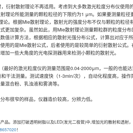
时，衍射散射理论不再适用。考虑到大多数激光粒度分布仪使用
衍射散射理论所能测量的颗粒粒径的下限约为1 μm。如果要测量粒径
理论。根据Mie散射理论，散射光的强度分布不仅与颗粒的粒径
式更加复杂。虽然如此，用Mie散射理论测量颗粒群的粒度分布
机数值计算方法，根据相应的散射光强分布公式，计算出对应于
使用的是Mie散射公式，后者使用的是较简单的衍射散射公式。
要增加一些大角度的光电探测器用来检测小颗粒的散射光。
好的激光粒度仪的测量范围是0.04-2000μm，一般的也能达到0
和干法测量。测试速度快（1-3min/次），自动化程度高，操作
测量混合粉、乳浊液和雾滴等。
度分布很窄的样品，仪器造价较高，分辨力低。
产品。添加打破透明树脂以及LED(发光二极管)中,增加光的散射和透射
8657020
！