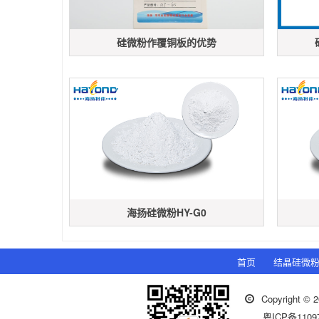
硅微粉作覆铜板的优势
海扬硅微粉HY-G0
首页
结晶硅微
Copyrigh
粤ICP备1109