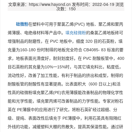
文章来源：https://www.hayond.cn
发布时间：2022-04-19
浏览
次数：150
硅微粉
在塑料中可用于聚氯乙烯(PVC) 地板、聚乙烯和聚丙
烯薄膜、电绝缘材料等产品中。
填充硅微粉
的桑氯乙烯地板砖可
增强制品的耐磨性，在 PVC 地板中，细度 320 目的石英粉，填
充量为160-180 份时制得的地板完全符合 CB4085- 83 标准的要
求，地板表面光滑度好，耐刻划度好。在 PVC 耐酸板管中，400
目石英粉的其充量为10%一15%时，与其它填充料比，粘度低，
流动性好，改善了加工性能，有利于制品的挤出和成型，制得的
耐酸板管的耐酸性有显著提商。比表面积大（600 日以上)和活
性高的硅微粉填充聚乙烯(PE)农用薄膜能改善制品的物理化学性
能和光学性能，填充聚丙烯可改善制品的力学性能。专家对粉石
英在 PE薄膜中的应用进行了研究，将粉石英矿经过超细、分
级、提纯、表面改性后填充于 PE薄膜中，利用石英具有阻隔红
外线的功能，减缓塑料大棚的热散失，提高其保温性能。通过研