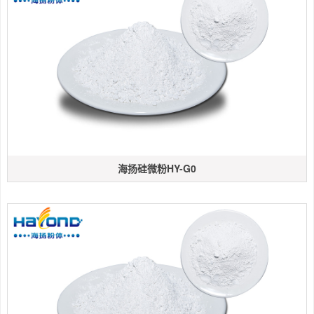
海扬硅微粉HY-G0