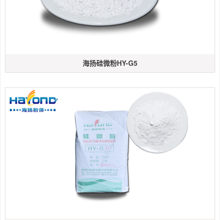
海扬硅微粉HY-G5