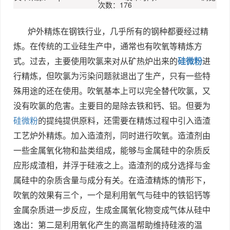
次数：176
炉外精炼在钢铁行业，几乎所有的钢种都要经过精
炼。在传统的工业硅生产中，通常也有吹氧等精炼方
式。过去，主要使用吹氯来对从矿热炉出来的
硅微粉
进
行精炼，但吹氯为污染问题就退出了生产，只有一些特
殊用途的还在使用。吹氧基本上可以完全替代吹氯，又
没有吹氯的危害。主要目的是除去铁和钙、铝。但要为
硅微粉
的提纯提供原料，还需要在精炼过程中引入造渣
工艺炉外精炼。加入造渣剂，同时进行吹氧。造渣剂由
一些金属氧化物和盐类组成，能够与金属硅中的杂质反
应形成渣相，并浮于硅液之上。造渣剂的成分选择与金
属硅中的杂质含量与成分有关。在造渣精炼的情形下，
吹氧的效果有三个，一个是利用氧气与硅中的铁铝钙等
金属杂质进一步反应，生成金属氧化物变成气体从硅中
逸出：第二是利用氧化产生的高温帮助维持硅液的温