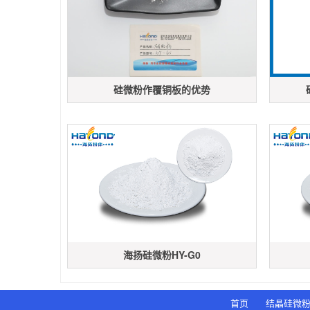
硅微粉作覆铜板的优势
海扬硅微粉HY-G0
首页
结晶硅微