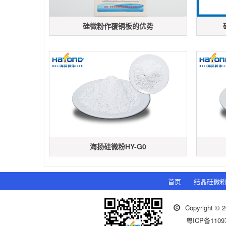
硅微粉作覆铜板的优势
海扬硅微粉HY-G0
首页
结晶硅微
Copyrigh
粤ICP备1109