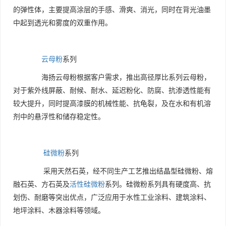
的弹性体，主要提高涂层的手感、滑爽、消光，同时在背光油墨
中起到透光和雾度的双重作用。
云母粉
系列
海扬云母粉根据客户需求，推出高径厚比系列云母粉，
对于紫外线屏蔽、耐候、耐水、延迟粉化、防腐、抗渗透性能有
较大提升，同时提高漆膜的机械性能、抗龟裂，及在水和有机溶
剂中的悬浮性和储存稳定性。
硅微粉
系列
采用天然石英，经不同生产工艺推出结晶型硅微粉、熔
融石英、方石英及
活性硅微粉
系列。硅微粉系列具有硬度高、抗
划伤、耐磨等突出优点，广泛应用于水性工业涂料、建筑涂料、
地坪涂料、木器涂料等领域。