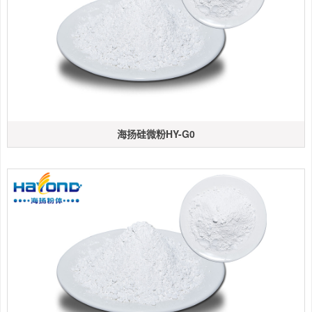
海扬硅微粉HY-G0