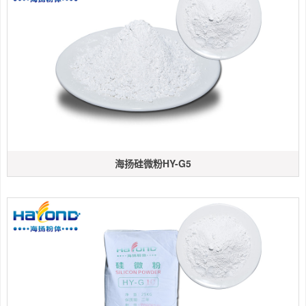
海扬硅微粉HY-G5