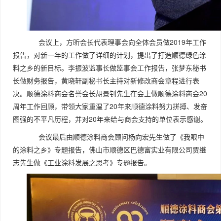
会议上，方昕会长代表理事会向全体会员做2019年工作
报告，对新一年的工作做了详细的计划，提出了打造顺德绿色涂
料之乡的新目标。李振波监事长做监事会工作报告，张梦东秘书
长做财务报告，黄晓轩副秘书长主持对新修改商会章程进行表
决。顺德涂料商会名誉会长胡景钊先生在会上做顺德涂料商会20
周年工作回顾，带领大家重温了20年来顺德涂料努力拼搏、发奋
图强的不平凡历程，并对20年来给与商会支持的单位表示感谢。
会议最后由顺德涂料商会顾问杨向宏先生做了《我眼中
的涂料之乡》专题报告，佛山市顺德区巴德富实业有限公司贾继
志先生做《工业涂料发展之思考》专题报告。