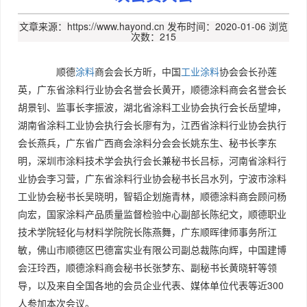
文章来源：https://www.hayond.cn
发布时间：2020-01-06
浏览
次数：215
顺德
涂料
商会会长方昕，中国
工业涂料
协会会长孙莲
英，广东省涂料行业协会名誉会长黄开，顺德涂料商会名誉会长
胡景钊、监事长李振波，湖北省涂料工业协会执行会长岳望坤，
湖南省涂料工业协会执行会长廖有为，江西省涂料行业协会执行
会长燕兵，广东省广西商会涂料分会会长姚东生、秘书长李东
明，深圳市涂料技术学会执行会长兼秘书长吕标，河南省涂料行
业协会李习营，广东省涂料行业协会秘书长吕水列，宁波市涂料
工业协会秘书长吴晓明，智韬企划施青林，顺德涂料商会顾问杨
向宏，国家涂料产品质量监督检验中心副部长陈纪文，顺德职业
技术学院轻化与材料学院院长陈燕舞，广东顺晖律师事务所江
敏，佛山市顺德区巴德富实业有限公司副总裁陈向辉，中国建博
会汪玲西，顺德涂料商会秘书长张梦东、副秘书长黄晓轩等领
导，以及来自全国各地的会员企业代表、媒体单位代表等近300
人参加本次会议。