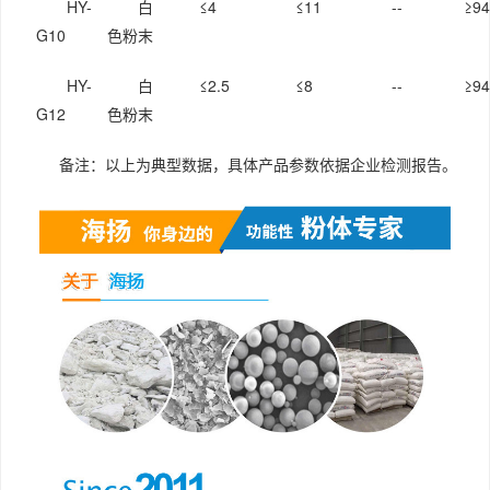
HY-
白
≤4
≤11
--
≥94
G10
色粉末
HY-
白
≤2.5
≤8
--
≥94
G12
色粉末
备注：以上为典型数据，具体产品参数依据企业检测报告。