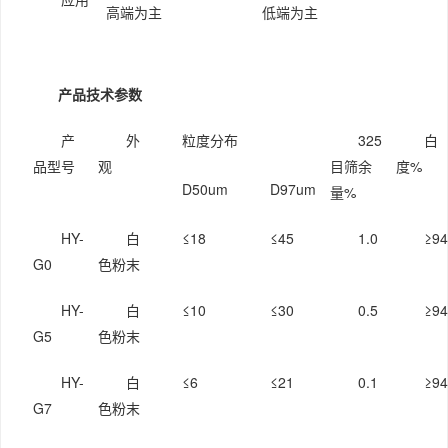
高端为主
低端为主
产品技术参数
产
外
粒度分布
325
白
品型号
观
目筛余
度%
D50um
D97um
量%
HY-
白
≤18
≤45
1.0
≥94
G0
色粉末
HY-
白
≤10
≤30
0.5
≥94
G5
色粉末
HY-
白
≤6
≤21
0.1
≥94
G7
色粉末