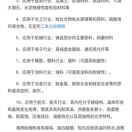
3、
应用于
建筑
行业
：混凝土、胶凝材料、筑路材料、人造
大理石、水泥物理性能检验材料等
4、
应用于
化工
行业
：硅化合物和水玻璃等的原料，硫酸塔
的填充物，无定形二
氧化硅微粉
5、
应用于
机械
行业
：铸造型砂的主要原料，研磨材料
6、
应用于
电子
行业
：高纯度金属硅、通讯用光纤等
7、
应用于
橡胶、塑料
行业
：填料（可提高耐磨性）
8、
应用于
涂料
行业
：填料（可提高涂料的耐候性）。
9、
应用于
冶金
行业
：硅金属、硅铁合金和硅铝合金等的原
料或添加剂、熔剂 。
10、
应用于
航空、航天
行业
：其内在分子链结构、晶体形状
和晶格变化规律，使其具有的耐高温、热膨胀系数小、高度绝
缘、耐腐蚀、压电效应、谐振效应以及其独特的光学特性。
海扬硅微粉具有超纯、超白超细、粒均及耐高温的特点,目数