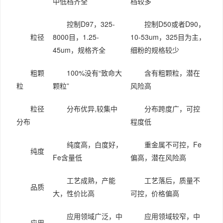
中低档齐全
档较多
控制D97，325-
控制D50或者D90，
粒径
8000目，1.25-
10-53um，325目为主，
45um，规格齐全
细粉的规格较少
粗颗
100%
没有“致命大
含有粗颗粒，潜在
粒
颗粒”
风险高
粒径
分布优异,较集中
分布跨度广，可控
分布
程度低
纯度高，白度好，
重金属不可控，Fe
纯度
Fe含量低
偏高，潜在风险高
工艺成熟，产能
工艺落后，质量不
品质
大，性价比高
可控，价格偏高
应用领域广泛，中
应用领域较窄，中
应用