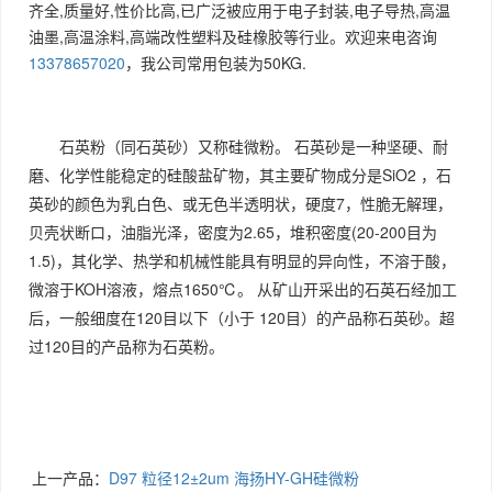
齐全,质量好,性价比高,已广泛被应用于电子封装,电子导热,高温
油墨,高温涂料,高端改性塑料及硅橡胶等行业。欢迎来电咨询
13378657020
，我公司常用包装为50KG.
石英
粉（同石英砂）又称
硅微粉
。 石英砂是一种坚硬、耐
磨、化学性能稳定的硅酸盐矿物，其
主要矿物
成分是SiO2 ，石
英砂的颜色为乳白色、或无色半透明状，硬度7，性脆无
解理
，
贝壳状断口，
油脂光泽
，密度为2.65，
堆积密度
(20-200目为
1.5)，其化学、热学和
机械性能
具有明显的异向性，不溶于酸，
微溶于KOH溶液，熔点1650℃。 从矿山开采出的石英石经加工
后，一般细度在120目以下（小于 120目）的产品称石英砂。超
过120目的产品称为石英粉。
上一产品：
D97 粒径12±2um 海扬HY-GH硅微粉