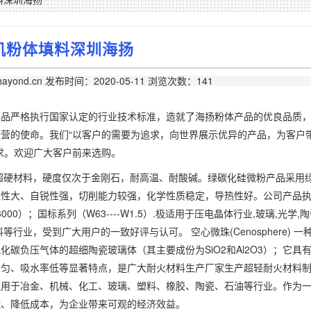
机粉体填料深圳海扬
ayond.cn
发布时间：2020-05-11
浏览次数：141
产品严格执行国家认定的行业技术标准，造就了海扬粉体产品的优良品质
营的使命。我们“以客户的需要为追求，向世界展示优异的产品，为客户
求。欢迎广大客户前来选购。
超硬材料，硬度仅次于金刚石，耐高温、耐酸碱。绿碳化硅微粉产品采用
脆性大、自锐性强，切削能力较强，化学性质稳定，导热性好。公司产品
#6000）；国标系列（W63----W1.5）.极适用于压电晶体行业,玻璃,光学,
业，受到广大用户的一致好评与认可。 空心微珠(Cenosphere) 一
碳负压气体的超细陶瓷玻璃体（其主要成份为SiO2和Al2O3）；它具
均匀、吸水率低等显著特点，是广大耐火材料生产厂家生产超轻耐火材料
应用于冶金、机械、化工、玻璃、塑料、橡胶、陶瓷、石油等行业。作为
能、降低成本，为企业带来可观的经济效益。