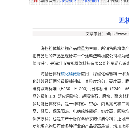
无
文章来源：https://www.h
海扬粉体填料视产品质量为生命，所销售的粉体
把有品质的产品呈现给每一个涂料塑料橡胶公司视为经
值收获”，是深圳市海扬粉体科技有限公司的承诺和追
海扬粉体绿
碳化硅微粉
应用：绿碳化硅微粉 一种
化硅砂经研磨分级提纯制成，其粒度均匀、硬度高、
准有欧洲标准（F230—F1200）;日本标准（#240---
品的精加工;广泛应用砂轮，超精油石，磨块，耐火材料等行
多功能粉体材料，是一种球形、空心、内含氮气和二氧化
高、轻质、保温隔热、电绝缘性能好、纯度高、颗粒
优质原料；也是生产干粉保温砂浆的优质骨料；还可
功能填充物质可使多种行业的产品提高质量、增加功