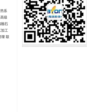
导热系
、高级
熔融石
艺加工
理 联