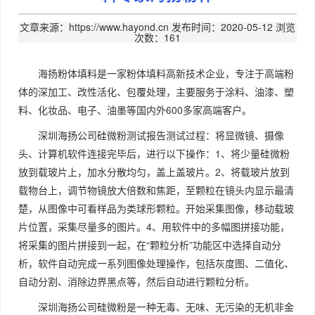
文章来源：https://www.hayond.cn
发布时间：2020-05-12
浏览
次数：161
海扬粉体填料是一家粉体填料高新技术企业，专注于高端粉
体的深加工、改性活化、包覆处理，主要服务于涂料、油漆、塑
料、化妆品、电子、油墨等国内外600多家高端客户。
深圳海扬公司硅微粉测试报告测试过程：将显微镜、摄像
头、计算机软件连接完毕后，进行以下操作：1、将少量硅微粉
放到载玻片上，加水分散均匀，盖上盖玻片。2、将载玻片放到
载物台上，调节物镜放大倍数和焦距，至颗粒在镜头内显示最清
楚，从图像中可看样品为类球形颗粒。开始采集图像，移动载玻
片位置，采集尽量多的图片。4、用软件中的多幅图拼接功能，
将采集的图片拼接到一起，在“颗粒分析”功能区中选择自动分
析，软件自动完成一系列图像处理操作，包括灰度图、二值化、
自动分割、消除边界黑点等，然后自动进行颗粒分析。
深圳海扬公司硅微粉是一种无毒、无味、无污染的无机非金