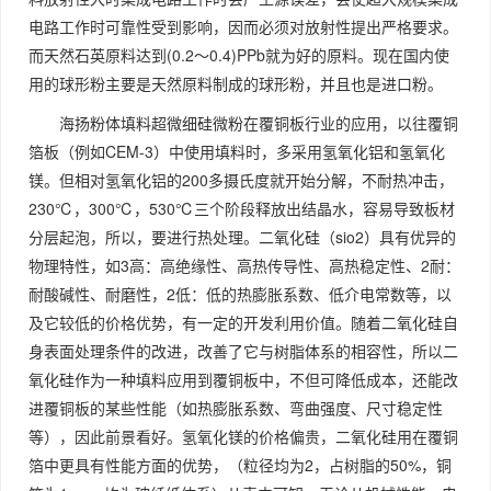
电路工作时可靠性受到影响，因而必须对放射性提出严格要求。
而天然石英原料达到(0.2～0.4)PPb就为好的原料。现在国内使
用的球形粉主要是天然原料制成的球形粉，并且也是进口粉。
海扬粉体填料超微细硅微粉在覆铜板行业的应用，以往覆铜
箔板（例如CEM-3）中使用填料时，多采用氢氧化铝和氢氧化
镁。但相对氢氧化铝的200多摄氏度就开始分解，不耐热冲击，
230℃，300℃，530℃三个阶段释放出结晶水，容易导致板材
分层起泡，所以，要进行热处理。二氧化硅（sio2）具有优异的
物理特性，如3高：高绝缘性、高热传导性、高热稳定性、2耐：
耐酸碱性、耐磨性，2低：低的热膨胀系数、低介电常数等，以
及它较低的价格优势，有一定的开发利用价值。随着二氧化硅自
身表面处理条件的改进，改善了它与树脂体系的相容性，所以二
氧化硅作为一种填料应用到覆铜板中，不但可降低成本，还能改
进覆铜板的某些性能（如热膨胀系数、弯曲强度、尺寸稳定性
等），因此前景看好。氢氧化镁的价格偏贵，二氧化硅用在覆铜
箔中更具有性能方面的优势，（粒径均为2，占树脂的50%，铜