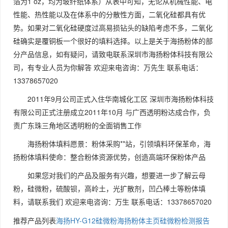
箔为1 oz，均为玻纤纸体系）从表中可知，无论从机械性能、电
性能、热性能以及在体系中的分散性方面，二氧化硅都具有优
势。如果对二氧化硅硬度过高易损钻头的缺陷考虑不多，二氧化
硅确实是覆铜板一个很好的填料选择。以上是关于海扬粉体的部
分产品信息，如有疑问，请致电联系深圳市海扬粉体科技有限公
司，有专业人员为你解答 欢迎来电咨询：万先生 联系电话：
13378657020
2011年9月公司正式入住华南城化工区 深圳市海扬粉体科技
有限公司正式注册成立2011年10月 与广西透明粉达成合作，负
责广东珠三角地区透明粉的全面销售工作
海扬粉体填料愿景：粉体采购**站，引领填料环保革命，海
扬粉体填料使命：整合粉体资源优势，创造高端环保粉体产品
如果您对我们的产品及服务有兴趣，想要进一步了解云母
粉，硅微粉，硫酸钡，高岭土，光扩散剂，凹凸棒土等粉体填
料，请联系我们 欢迎来电咨询：万生 联系电话：13378657020
推荐产品列表
海扬HY-G12硅微粉
海扬粉体主页
硅微粉检测报告