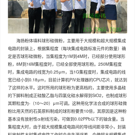
海扬粉体填料球形硅微粉，主要用于大规模和超大规模集成
电路的封装上，根据集程度（每块集成电路标准元件的数量）确
定是否球形硅微粉，当集程度为1M到4M时，已经部分使用球形
粉，8M到16M集程度时，已经全部使用球形粉。250M集程度
时，集成电路的线宽为0.25μm，当1G集程度时，集成电路的线
宽已经小到0.18μm，目前计算机PⅣ处理器的CPU芯片，就达到
了这样的水平。这时所用的球形粉为更高档的，主要使用多晶硅
的下脚料制成正硅酸乙脂与四氯化硅水解得到SiO2，也制成球形
其颗粒度为-（10～20）μm可调。这种用化学法合成的球形硅微
粉比用天然的石英原料制成的球形粉要贵10倍，其原因是这种粉
基本没有放射性α射线污染，可做到0.02PPb以下的铀含量。当
集程度大时，由于超大规模集成电路间的导线间距非常小，封装
料放射性大时集成电路工作时会产生源误差，会使超大规模集成