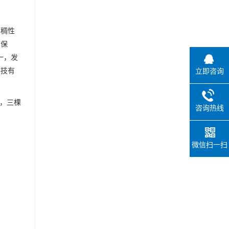
增稠性
术保
一，发
科技有
立即咨询
莉，三棵
咨询热线
微信扫一扫