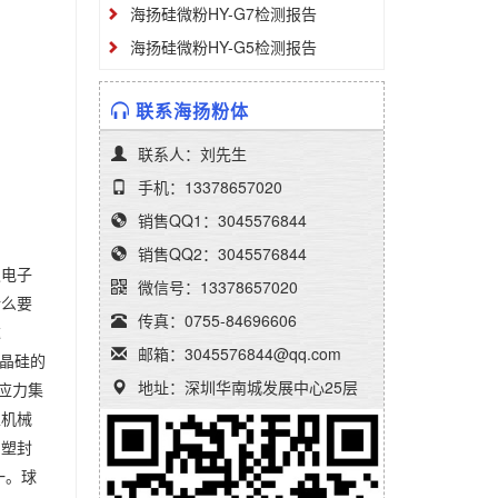
海扬硅微粉HY-G7检测报告
海扬硅微粉HY-G5检测报告
联系海扬粉体
联系人：刘先生
手机：13378657020
销售QQ1：3045576844
销售QQ2：3045576844
积电子
微信号：13378657020
什么要
传真：0755-84696606
达
邮箱：3045576844@qq.com
单晶硅的
地址：深圳华南城发展中心25层
应力集
生机械
，塑封
一。球