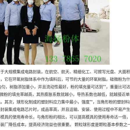
用于大规模集成电路封装，在航空、航天、精细化工、可擦写光盘、大面
用，它在环氧树脂体系中作为填料后，可节约大量的环氧树脂。硅微粉为
均匀，树脂添加量小，并且流动性最好，粉的填充量可达到**，重量比可
，硅微粉的填充率越高，其热膨胀系数就越小，导热系数也越低，就越接近
。其次，球形化制成的塑封料应力集中最小，强度**，当角形粉的塑封料
封料封装集成电路芯片时，成品率高，并且运输、安装、使用过程中不易产
使模具的使用寿命长，与角形粉的相比，可以提高模具的使用寿命达一倍
装厂降低成本，提高经济效益也很重要。 颗粒球形度是颗粒基本参数之