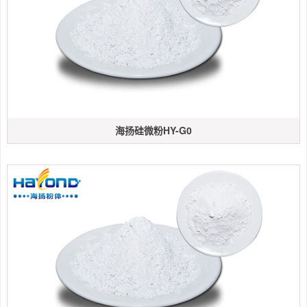
海扬硅微粉HY-G0