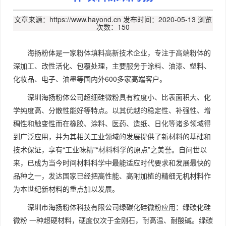
文章来源：https://www.hayond.cn
发布时间：2020-05-13
浏览
次数：150
海扬粉体是一家粉体填料高新技术企业，专注于高端粉体的
深加工、改性活化、包覆处理，主要服务于涂料、油漆、塑料、
化妆品、电子、油墨等国内外600多家高端客户。
深圳海扬粉体公司超细硅微粉具有粒度小、比表面积大、化
学纯度高、分散性能好等特点。以其优越的稳定性、补强性、增
稠性和触变性而在橡胶、涂料、医药、造纸、日化等诸多领域得
到广泛应用，并为其相关工业领域的发展提供了新材料的基础和
技术保证，享有“工业味精”“材料科学的原点”之美誉。自问世以
来，已成为当今时间材料科学中最能适应时代要求和发展最快的
品种之一，发达国家已经把高性能、高附加植的精细无机材料作
为本世纪新材料的重点加以发展。
深圳市海扬粉体科技有限公司绿碳化硅微粉应用：绿碳化硅
微粉 一种超硬材料，硬度仅次于金刚石，耐高温、耐酸碱。绿碳