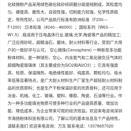
化硅微粉产品采用绿色碳化硅砂经研磨分级提纯制成，其粒度均
匀、硬度高、脆性大、自锐性强，切削能力较强，化学性质稳
定，导热性好。公司产品执行标准有欧洲标准（F230—
F1200）;日本标准（#240---#6000）；国标系列（W63----
W1.5）.极适用于压电晶体行业,玻璃,光学,陶瓷等产品的精加工;
广泛应用砂轮，超精油石，磨块，耐火材料等行业，受到广大用
户的一致好评与认可。 空心微珠(Cenosphere) 一种新型多功能
粉体材料，是一种球形、空心、内含氮气和二氧化碳负压气体的
超细陶瓷玻璃体（其主要成份为SiO2和Al2O3）；它具有强度
高、轻质、保温隔热、电绝缘性能好、纯度高、颗粒均匀、吸水
率低等显著特点，是广大耐火材料生产厂家生产超轻耐火材料制
品的优质原料；也是生产干粉保温砂浆的优质骨料；还可应用于
冶金、机械、化工、玻璃、塑料、橡胶、陶瓷、石油等行业。作
为一种多功能填充物质可使多种行业的产品提高质量、增加功
能、降低成本，为企业带来可观的经济效益。欢迎来电咨询深圳
市海扬粉体科技有限公司，了解公司的基本信息及个产品特性，
请联系我们 欢迎来电咨询：万生 联系电话：13378657020