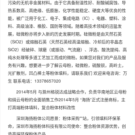
污染的无机非金属材料。由于它具备耐温性好、耐酸碱腐蚀、导
热系数高、高绝缘、低膨胀、化学性能稳定、硬度大等优良的性
能，被广泛用于化工、电子、集成电路（IC）、电器、塑料、涂
料、高级油漆、橡胶、国防等领域。随着高技术领域的迅猛发
展，硅微粉亦将步入新的历史发展时期。硅微粉是由天然石英
（SiO2）或熔融石英（天然石英经高温熔融、冷却后的非晶态
SiO2）经破碎、球磨（或振动、气流磨）、浮选、酸洗提纯、高
纯水处理等多道工艺加工而成的微粉。如果您对我们的产品及服
务有兴趣，想要进一步了解云母粉，硅微粉，硫酸钡，高岭土，
光扩散剂，凹凸棒土等粉体填料，请联系我们 欢迎来电咨询：万
生 联系电话：13378657020
2014年5月 与滁州格锐达成战略合作，负责华南地区云母粉
和绢云母粉的全面销售工作2014年5月 “海扬”正式注册商标，主
打高端粉体填料，复合粉体材料改性
深圳海扬粉体公司愿景：粉体采购**站，引领填料环保革
命，深圳市海扬粉体科技有限公司使命：整合粉体资源优势，创
造高端环保粉体产品