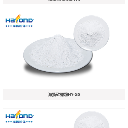
海扬硅微粉HY-G0