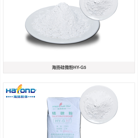
海扬硅微粉HY-G5