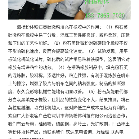
海扬粉体粉石英硅微粉填充在橡胶中的作用：（1）粉石英
硅微粉在橡胶中易于分散，混炼工艺性能良好，胶料柔软，压延
和压出的工艺性能好。（2）粉石英硅微粉对硫磺硫化橡胶不仅
不影响硫化速度，反而会提高硫化速度。（3）试验发现，用平
板硫化机硫化试片，硫化后的试片常易粘着铁模型，这表明它对
橡胶有增进粘性的功效。（4）在擦贴橡胶制品中，填充粉石英
的混炼胶，胶料稀，渗透性好，粘连性强，有利于混炼胶在帆布
上的擦涂，增强了胶片与帆布之间的粘着强度，制品的扯断强
度、永久变形等机械性能均有明显改善。（5）粉石英能取代部
分白炭黑填充于橡胶，且制品的性能变化不大，结果推测，粉石
英粒度越细，填充比将越大，这对降低生产成本是极为有利的。
欢迎广大新老客户莅临深圳市海扬粉体科技有限公司洽谈合作，
我们有云母粉，硅微粉，硫酸钡，高岭土，光扩散剂，凹凸棒土
等粉体填料产品，请联系我们 欢迎来电咨询：万经理 联系电