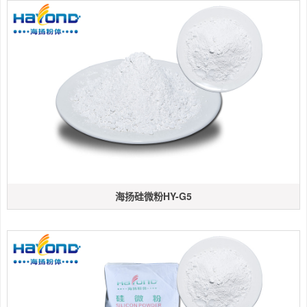
海扬硅微粉HY-G5