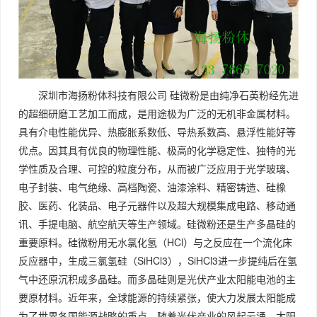
深圳市海扬粉体科技有限公司 硅微粉是由纯净石英粉经先进
的超细研磨工艺加工而成，是用途极为广泛的无机非金属材料。
具有介电性能优异、热膨胀系数低、导热系数高、悬浮性能好等
优点。因其具有优良的物理性能、极高的化学稳定性、独特的光
学性质及合理、可控的粒度分布，从而被广泛应用于光学玻璃、
电子封装、电气绝缘、高档陶瓷、油漆涂料、精密铸造、硅橡
胶、医药、化装品、电子元器件以及超大规模集成电路、移动通
讯、手提电脑、航空航天等生产领域。硅微粉还是生产多晶硅的
重要原料。硅微粉用无水氯化氢（HCl）与之反应在一个流化床
反应器中，生成三氯氢硅（SiHCl3），SiHCl3进一步提纯后在氢
气中还原沉积成多晶硅。而多晶硅则是光伏产业太阳能电池的主
要原材料。近年来，全球能源的持续紧张，使大力发展太阳能成
为了世界各国能源战略的重点，随着光伏产业的风起云涌，太阳