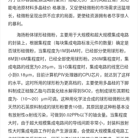
能电池原材料多晶硅价 格暴涨，又促使硅微粉的市场需求迅猛增
长，硅微粉呈现出供不应求的局面，更使硅资源拥有者尽享惊人
的暴利。
海扬粉体球形硅微粉，主要用于大规模和超大规模集成电路
的封装上，根据集程度（每块集成电路标准元件的数量）确定是
否球形硅微粉，当集程度为1M到4M时，已经部分使用球形粉，
8M到16M集程度时，已经全部使用球形粉。250M集程度时，集
成电路的线宽为0.25μm，当1G集程度时，集成电路的线宽已经
小到0.18μm，目前计算机PⅣ处理器的CPU芯片，就达到了这样
的水平。这时所用的球形粉为更高档的，主要使用多晶硅的下脚
料制成正硅酸乙脂与四氯化硅水解得到SiO2，也制成球形其颗粒
度为-（10～20）μm可调。这种用化学法合成的球形硅微粉比用
天然的石英原料制成的球形粉要贵10倍，其原因是这种粉基本没
有放射性α射线污染，可做到0.02PPb以下的铀含量。当集程度
大时，由于超大规模集成电路间的导线间距非常小，封装料放射
性大时集成电路工作时会产生源误差，会使超大规模集成电路工