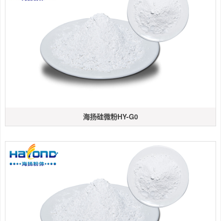
海扬硅微粉HY-G0