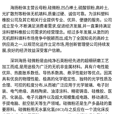
海扬粉体主营云母粉,硅微粉,凹凸棒土,硫酸钡粉,高岭土,
光扩散剂等粉体无机填料,质量过硬、诚信可靠。为涂料塑料
橡胶公司及其它相关行业提供专业、优异、便捷的服务。公司
成立至今,不断满足消费者需求,促进经济发展,并一直秉持满足
涂料塑料橡胶公司需求的经营理念。经过多年发展,从激烈的
无机颜料填料市场竞争中脱颖而出,成为了全国知名的高岭土
供应商之一,以规范化运作立足市场,用创新管理使公司持续发
展,良好的经济效益深受客户信赖。
深圳海扬 硅微粉是由纯净石英粉经先进的超细研磨工艺
加工而成,是用途极为广泛的无机非金属材料。具有介电性能
优异、热膨胀系数低、导热系数高、悬浮性能好等优点。因其
具有优良的物理性能、极高的化学稳定性、独特的光学性质及
合理、可控的粒度分布,从而被广泛应用于光学玻璃、电子封
装、电气绝缘、高档陶瓷、油漆涂料、精密铸造、硅橡胶、医
药、化装品、电子元器件以及超大规模集成电路、移动通讯、
手提电脑、航空航天等生产领域。硅微粉还是生产多晶硅的重
要原料。硅微粉用无水氯化氢(HCl)与之反应在一个流化床反