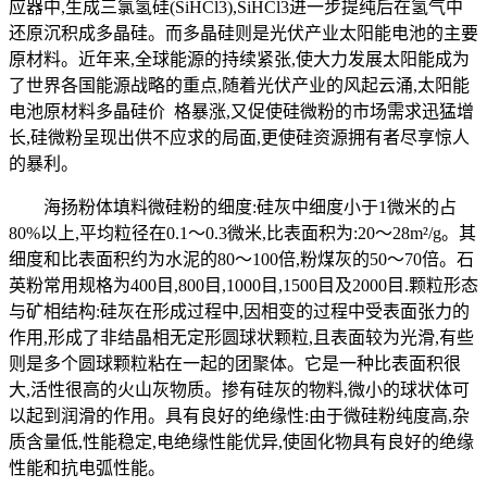
应器中,生成三氯氢硅(SiHCl3),SiHCl3进一步提纯后在氢气中
还原沉积成多晶硅。而多晶硅则是光伏产业太阳能电池的主要
原材料。近年来,全球能源的持续紧张,使大力发展太阳能成为
了世界各国能源战略的重点,随着光伏产业的风起云涌,太阳能
电池原材料多晶硅价 格暴涨,又促使硅微粉的市场需求迅猛增
长,硅微粉呈现出供不应求的局面,更使硅资源拥有者尽享惊人
的暴利。
海扬粉体填料微硅粉的细度:硅灰中细度小于1微米的占
80%以上,平均粒径在0.1～0.3微米,比表面积为:20～28m²/g。其
细度和比表面积约为水泥的80～100倍,粉煤灰的50～70倍。石
英粉常用规格为400目,800目,1000目,1500目及2000目.颗粒形态
与矿相结构:硅灰在形成过程中,因相变的过程中受表面张力的
作用,形成了非结晶相无定形圆球状颗粒,且表面较为光滑,有些
则是多个圆球颗粒粘在一起的团聚体。它是一种比表面积很
大,活性很高的火山灰物质。掺有硅灰的物料,微小的球状体可
以起到润滑的作用。具有良好的绝缘性:由于微硅粉纯度高,杂
质含量低,性能稳定,电绝缘性能优异,使固化物具有良好的绝缘
性能和抗电弧性能。