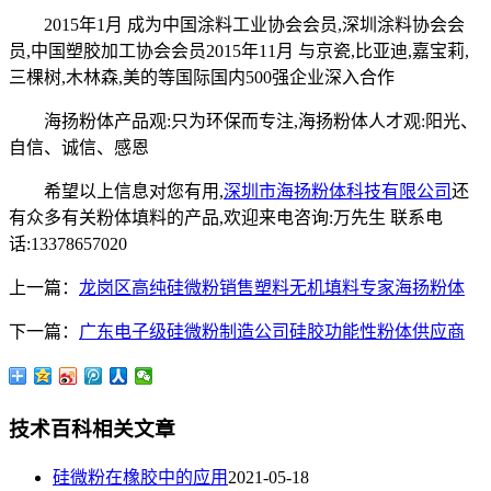
2015年1月 成为中国涂料工业协会会员,深圳涂料协会会
员,中国塑胶加工协会会员2015年11月 与京瓷,比亚迪,嘉宝莉,
三棵树,木林森,美的等国际国内500强企业深入合作
海扬粉体产品观:只为环保而专注,海扬粉体人才观:阳光、
自信、诚信、感恩
希望以上信息对您有用,
深圳市海扬粉体科技有限公司
还
有众多有关粉体填料的产品,欢迎来电咨询:万先生 联系电
话:13378657020
上一篇：
龙岗区高纯硅微粉销售塑料无机填料专家海扬粉体
下一篇：
广东电子级硅微粉制造公司硅胶功能性粉体供应商
技术百科相关文章
硅微粉在橡胶中的应用
2021-05-18