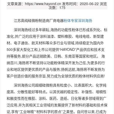
文章来源：https://www.hayond.cn
发布时间：2020-06-22
浏览
次数：175
江苏高纯硅微粉制造商厂商电器
粉体专家深圳海扬
深圳海扬经过多年耕耘,海扬的功能性粉体已形成系列化、标
准化,并广泛的应用于涂料油漆、塑料橡胶、电线电缆、新型建
材、电子通信、航天材料等众多行业与领域,持续稳定为国内外
500多家大型化工和上市公司提供“HAYOND”产品供应和技术支
持等服务,部分产品远销欧美、日韩、东南亚等国家和地区。 海
纳百川,海扬将不断坚持以功能粉体精深开发为己任,为更多的行
业和地区提供更优质的产品与服务;扬帆远航,海扬将不断发扬为
客户创造价值的服务宗旨,努力成为全球优质的粉体材料供应商!
深圳海扬公司超细硅微粉具有粒度小、比表面积大、化学纯
度高、分散性能好等特点。以其优越的稳定性、补强性、增稠性
和触变性而在橡胶、涂料、医药、造纸、日化等诸多领域得到广
泛应用,并为其相关工业领域的发展提供了新材料的基础和技术保
证,享有“工业味精”“材料科学的原点”之美誉。自问世以来,已成为