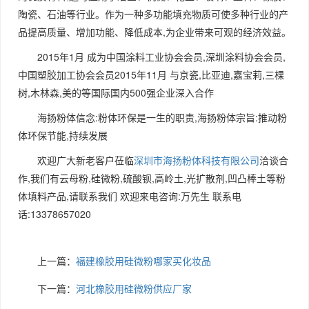
陶瓷、石油等行业。作为一种多功能填充物质可使多种行业的产
品提高质量、增加功能、降低成本,为企业带来可观的经济效益。
2015年1月 成为中国涂料工业协会会员,深圳涂料协会会员,
中国塑胶加工协会会员2015年11月 与京瓷,比亚迪,嘉宝莉,三棵
树,木林森,美的等国际国内500强企业深入合作
海扬粉体信念:粉体环保是一生的职责,海扬粉体宗旨:推动粉
体环保节能,持续发展
欢迎广大新老客户莅临
深圳市海扬粉体科技有限公司
洽谈合
作,我们有云母粉,硅微粉,硫酸钡,高岭土,光扩散剂,凹凸棒土等粉
体填料产品,请联系我们 欢迎来电咨询:万先生 联系电
话:13378657020
上一篇：
福建橡胶用硅微粉哪家买化妆品
下一篇：
河北橡胶用硅微粉供应厂家