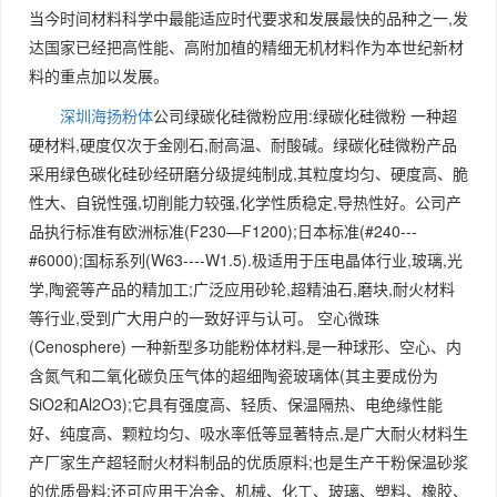
当今时间材料科学中最能适应时代要求和发展最快的品种之一,发
达国家已经把高性能、高附加植的精细无机材料作为本世纪新材
料的重点加以发展。
深圳海扬粉体
公司绿碳化硅微粉应用:绿碳化硅微粉 一种超
硬材料,硬度仅次于金刚石,耐高温、耐酸碱。绿碳化硅微粉产品
采用绿色碳化硅砂经研磨分级提纯制成,其粒度均匀、硬度高、脆
性大、自锐性强,切削能力较强,化学性质稳定,导热性好。公司产
品执行标准有欧洲标准(F230—F1200);日本标准(#240---
#6000);国标系列(W63----W1.5).极适用于压电晶体行业,玻璃,光
学,陶瓷等产品的精加工;广泛应用砂轮,超精油石,磨块,耐火材料
等行业,受到广大用户的一致好评与认可。 空心微珠
(Cenosphere) 一种新型多功能粉体材料,是一种球形、空心、内
含氮气和二氧化碳负压气体的超细陶瓷玻璃体(其主要成份为
SiO2和Al2O3);它具有强度高、轻质、保温隔热、电绝缘性能
好、纯度高、颗粒均匀、吸水率低等显著特点,是广大耐火材料生
产厂家生产超轻耐火材料制品的优质原料;也是生产干粉保温砂浆
的优质骨料;还可应用于冶金、机械、化工、玻璃、塑料、橡胶、