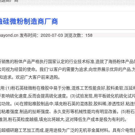
融硅微粉制造商厂商
ayond.cn
发布时间：2020-07-03
浏览次数：158
所销售的粉体产品严格执行国家认定的行业技术标准,造就了海扬粉体产品
司视为经营的使命。我们“以客户的需要为追求,向世界展示优异的产品,
诺和追求。欢迎广大客户前来选购。
:(1)粉石英硅微粉在橡胶中易于分散,混炼工艺性能良好,胶料柔软,压延
影响硫化速度,反而会提高硫化速度。(3)试验发现,用平板硫化机硫化试片
效。(4)在擦贴橡胶制品中,填充粉石英的混炼胶,胶料稀,渗透性好,粘连
粘着强度,制品的扯断强度、永久变形等机械性能均有明显改善。(5)粉
推测,粉石英粒度越细,填充比将越大,这对降低生产成本是极为有利的。
的超细研磨工艺加工而成,是用途极为广泛的无机非金属材料。具有介电性