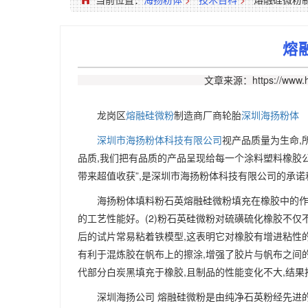
熔
文章来源：https://www.h
龙岗区
熔融硅微粉
制造商厂商轮胎
深圳海扬粉体
深圳市海扬粉体科技有限公司
视产品质量为生命,
品质,我们把有品质的产品呈现给每一个涂料塑料橡胶公
带来超值收获”,是深圳市海扬粉体科技有限公司的承
海扬粉体填料粉石英熔融硅微粉填充在橡胶中的作用
的工艺性能好。(2)粉石英硅微粉对硫磺硫化橡胶不仅不
后的试片常易粘着铁模型,这表明它对橡胶有增进粘性的功
有利于混炼胶在帆布上的擦涂,增强了胶片与帆布之间的
代部分白炭黑填充于橡胶,且制品的性能变化不大,结果
深圳海扬公司 熔融硅微粉是由纯净石英粉经先进