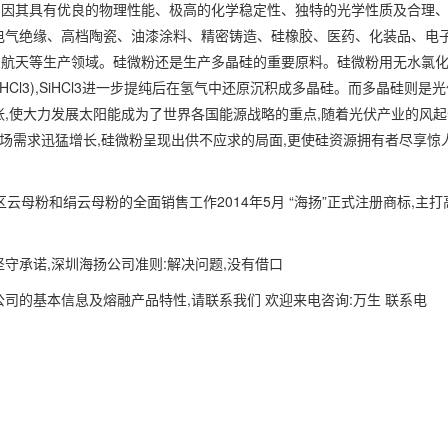
。因其具有优良的物理性能、极高的化学稳定性、独特的光学性质及合理
电气绝缘、高档陶瓷、油漆涂料、精密铸造、硅橡胶、医药、化装品、电
空航天等生产领域。硅微粉还是生产多晶硅的重要原料。硅微粉用无水氯
iHCl3),SiHCl3进一步提纯后在氢气中还原沉积成多晶硅。而多晶硅则是
,使大力发展太阳能成为了世界各国能源战略的重点,随着光伏产业的风起
市场需求迅猛增长,硅微粉呈现出供不应求的局面,更使硅资源拥有者尽享惊
区云母粉和绢云母粉的全面销售工作2014年5月 “海扬”正式注册商标,主
守承诺,深圳海扬公司准则:解决问题,没有借口
司的基本信息及熔融产品特性,请联系我们 欢迎来电咨询:万生 联系电