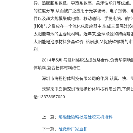
异、热膨胀系数低、导热系数高、悬浮性能好等优点
的粒度分布,从而被广泛应用于光学玻璃、电子封装、
件以及超大规模集成电路、移动通讯、手提电脑、航
(HCl)与之反应在一个流化床反应器中,生成三氯氢硅(S
太阳能电池的主要原材料。近年来,全球能源的持续紧张
太阳能电池原材料多晶硅价 格暴涨,又促使硅微粉的
利。
2014年5月 与滁州格锐达成战略合作,负责华南地
体填料,复合粉体材料改性
深圳市海扬粉体科技有限公司的作风:认真、快、坚
欢迎来电咨询深圳市海扬粉体科技有限公司,了解公
话:13378657020
上一篇：
熔融硅微粉批发硅胶无机填料
下一篇：
硅微粉厂家直销