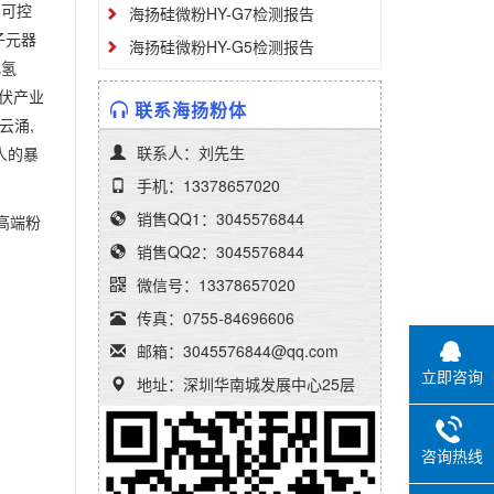
、可控
海扬硅微粉HY-G7检测报告
子元器
海扬硅微粉HY-G5检测报告
化氢
光伏产业
联系海扬粉体
云涌,
联系人：刘先生
人的暴
手机：13378657020
销售QQ1：3045576844
打高端粉
销售QQ2：3045576844
微信号：13378657020
传真：0755-84696606
邮箱：3045576844@qq.com
立即咨询
地址：深圳华南城发展中心25层
咨询热线