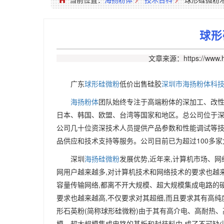
球形
文章来源：https://www.h
广东
球形硅微粉
低价出售硅胶
深圳市海扬粉体科
海扬粉体
团队始终专注于高端粉体的深加工、改性
日本、韩国、欧盟、台湾等国家和地区。总公司位于深圳
公司几十位资深技术人员提供产品参数和性能调试等技术
品供应和技术支持等服务。公司目前已为超过100多
深圳
海扬硅微粉
发展优势,近年来,计算机市场、网
网用户越来越多,对计算机技术和网络技术的要求也越来
容量传输网络,都离不开大规模、超大规模集成电路的
要求也越来越高,不仅要求对其超细,而且要求其有高
形石英粉(简称球形硅微粉)由于其有高介电、高耐热
模、超大规模集成电路的基板和封装料中,成了不可缺