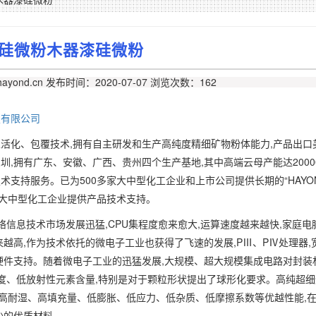
硅微粉木器漆硅微粉
ayond.cn
发布时间：2020-07-07
浏览次数：162
技有限公司
活化、包覆技术,拥有自主研发和生产高纯度精细矿物粉体能力,产品出口
,拥有广东、安徽、广西、贵州四个生产基地,其中高端云母产能达2000
支持服务。已为500多家大中型化工企业和上市公司提供长期的“HAYON
家大中型化工企业提供产品技术支持。
络信息技术市场发展迅猛,CPU集程度愈来愈大,运算速度越来越快,家庭电
越高,作为技术依托的微电子工业也获得了飞速的发展,PⅢ、PⅣ处理器,
硬件支持。随着微电子工业的迅猛发展,大规模、超大规模集成电路对封装
纯度、低放射性元素含量,特别是对于颗粒形状提出了球形化要求。高纯超
、高耐湿、高填充量、低膨胀、低应力、低杂质、低摩擦系数等优越性能,
少的优质材料。