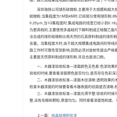
深圳海扬公司球形硅微粉,主要用于大规模和超大
硅微粉,当集程度为1M到4M时,已经部分使用球形粉,8
0.25μm,当1G集程度时,集成电路的线宽已经小到0
为更高档的,主要使用多晶硅的下脚料制成正硅酸乙脂与四
法合成的球形硅微粉比用天然的石英原料制成的球形粉要贵
含量。当集程度大时,由于超大规模集成电路间的导线
路工作时可靠性受到影响,因而必须对放射性提出严格要求
主要是天然原料制成的球形粉,并且也是进口粉。
一、木器漆验收标准—漆面颜色无色差:
色漆效果
验收的时候,要查看漆面擦色是否均匀,是否存在色彩深
二、木器漆验收标准—漆面木纹清晰:
透明效果的
检查木器漆面的时候要查看木器表面的纹路是否清晰,
三、木器漆验收标准—漆面光滑平整:
验收的时候
整,没有毛糙和颗粒,厚度均匀。同时查看漆面饱和度
上一篇：
结晶硅微粉批发