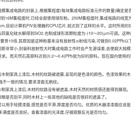
规模集成电路的封装上,根据集程度(每块集成电路标准元件的数量)确定是
M到16M集程度时,已经全部使用球形粉。250M集程度时,集成电路的线宽
.18μm,目前计算机PⅣ处理器的CPU芯片,就达到了这样的水平。这时所用的
氯化硅水解得到SiO2,也制成球形其颗粒度为-(10～20)μm可调。这
10倍,其原因是这种粉基本没有放射性α射线污染,可做到0.02PPb以
间距非常小,封装料放射性大时集成电路工作时会产生源误差,会使超大规
。而天然石英原料达到(0.2～0.4)PPb就为好的原料。现在国内使用
的木制家具上漆后,木材的纹路被遮蔽,呈现的是色漆的颜色。色漆效果的
浅不一致的情况,要求漆面无刷纹。
木制家具上漆后,木材的纹路没有被遮盖,木材天然的材质感还能得到展现
棕眼是否刮平,同时木材上一些其他的缺陷是否很好的遮盖了。
可以用手轻摸漆面,感觉是否平滑,厚度是否均匀。优质的木器漆漆面应该
、丰满度是否良好。查看漆面的光泽度,仔细观察反光是否均匀。