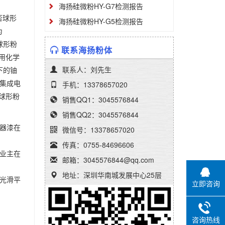
海扬硅微粉HY-G7检测报告
否球形
海扬硅微粉HY-G5检测报告
为
球形粉
联系海扬粉体
种用化学
联系人：刘先生
下的铀
模集成电
手机：13378657020
的球形粉
销售QQ1：3045576844
销售QQ2：3045576844
木器漆在
微信号：13378657020
传真：0755-84696606
。业主在
邮箱：3045576844@qq.com
地址：深圳华南城发展中心25层
是光滑平
立即咨询
咨询热线