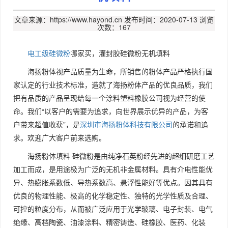
文章来源：https://www.hayond.cn
发布时间：2020-07-13
浏览
次数：167
电工级硅微粉
哪家买，灌封胶硅微粉无机填料
海扬粉体视产品质量为生命，所销售的粉体产品严格执行国
家认定的行业技术标准，造就了海扬粉体产品的优良品质，我们
把有品质的产品呈现给每一个涂料塑料橡胶公司视为经营的使
命。我们“以客户的需要为追求，向世界展示优异的产品，为客
户带来超值收获”，是
深圳市海扬粉体科技有限公司
的承诺和追
求。欢迎广大客户前来选购。
海扬粉体填料 硅微粉是由纯净石英粉经先进的超细研磨工艺
加工而成，是用途极为广泛的无机非金属材料。具有介电性能优
异、热膨胀系数低、导热系数高、悬浮性能好等优点。因其具有
优良的物理性能、极高的化学稳定性、独特的光学性质及合理、
可控的粒度分布，从而被广泛应用于光学玻璃、电子封装、电气
绝缘、高档陶瓷、油漆涂料、精密铸造、硅橡胶、医药、化装