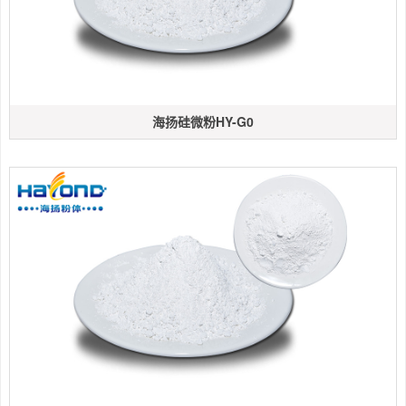
海扬硅微粉HY-G0