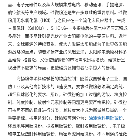
品、电子元器件以及超大规模集成电路、移动通讯、手提电脑、
航空航天等生产领域。硅微粉还是生产多晶硅的重要原料。硅微
粉用无水氯化氢（HCl）与之反应在一个流化床反应器中，生成
三氯氢硅（SiHCl3），SiHCl3进一步提纯后在氢气中还原沉积成
多晶硅。而多晶硅则是光伏产业太阳能电池的主要原材料。近年
来，全球能源的持续紧张，使大力发展太阳能成为了世界各国能
源战略的重点，随着光伏产业的风起云涌，太阳能电池原材料多
晶硅价 格暴涨，又促使硅微粉的市场需求迅猛增长，硅微粉呈
现出供不应求的局面，更使硅资源拥有者尽享惊人的暴利。
海扬粉体填料硅微粉的粒度控制：随着我国微电子工业、国
防工业及其他高新技术的飞速发展，要求硅微粉必须满足高纯、
超细及球形化的要求、所以，硅微粉的加工过程的污染、粒度控
制、纯度控制、放射性元素控制等问题更需要严格把控。硅微粉
可按照不同的标准进行分类，其粒度大小成为衡量其质量的一个
重要指标。按用途划分，硅微粉可划分为：
油漆涂料用硅微粉
、
环氧地坪用硅微粉、橡胶用硅微粉、密封胶用硅微粉、. 电子级
和电工级塑封料用硅微粉、精密陶瓷用硅微粉。不同用途的硅微