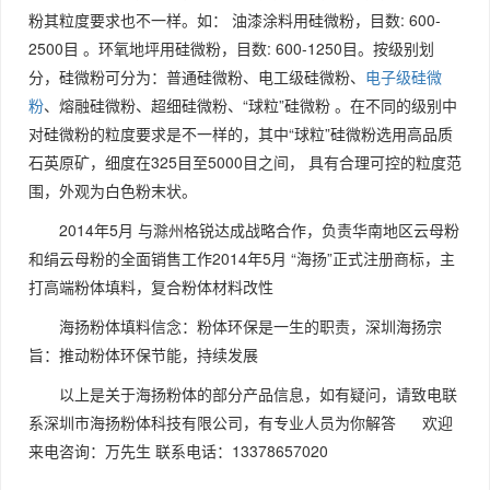
粉其粒度要求也不一样。如： 油漆涂料用硅微粉，目数: 600-
2500目 。环氧地坪用硅微粉，目数: 600-1250目。按级别划
分，硅微粉可分为：普通硅微粉、电工级硅微粉、
电子级硅微
粉
、熔融硅微粉、超细硅微粉、“球粒”硅微粉 。在不同的级别中
对硅微粉的粒度要求是不一样的，其中“球粒”硅微粉选用高品质
石英原矿，细度在325目至5000目之间， 具有合理可控的粒度范
围，外观为白色粉末状。
2014年5月 与滁州格锐达成战略合作，负责华南地区云母粉
和绢云母粉的全面销售工作2014年5月 “海扬”正式注册商标，主
打高端粉体填料，复合粉体材料改性
海扬粉体填料信念：粉体环保是一生的职责，深圳海扬宗
旨：推动粉体环保节能，持续发展
以上是关于海扬粉体的部分产品信息，如有疑问，请致电联
系深圳市海扬粉体科技有限公司，有专业人员为你解答 欢迎
来电咨询：万先生 联系电话：13378657020