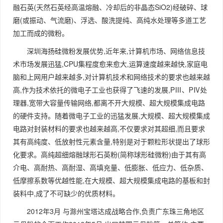
融石英(天然石英经高温熔融、冷却后的非晶态SiO2)经破碎、球
磨(或振动、气流磨)、浮选、酸洗提纯、高纯水处理等多道工艺
加工而成的微粉。
深圳海扬硅微粉发展优势,近年来,计算机市场、网络信息技
术市场发展迅猛,CPU集程度愈来愈大,运算速度越来越快,家庭电
脑和上网用户越来越多,对计算机技术和网络技术的要求也越来越
高,作为技术依托的微电子工业也获得了飞速的发展,PⅢ、PⅣ处
理器,宽带大容量传输网络,都离不开大规模、超大规模集成电路
的硬件支持。随着微电子工业的迅猛发展,大规模、超大规模集成
电路对封装材料的要求也越来越高,不仅要求对其超细,而且要求
其有高纯度、低放射性元素含量,特别是对于颗粒形状提出了球形
化要求。高纯超细熔融球形石英粉(简称球形硅微粉)由于其有高
介电、高耐热、高耐湿、高填充量、低膨胀、低应力、低杂质、
低摩擦系数等优越性能,在大规模、超大规模集成电路的基板和封
装料中,成了不可缺少的优质材料。
2012年3月 与滁州宝塔达成战略合作,负责广东珠三角地区