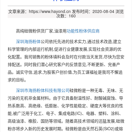
文章来源：https://www.hayond.cn
发布时间：2020-08-04
浏览
次数：160
高纯硅微粉供货厂家,油漆用
功能性粉体供应商
深圳海扬粉体
公司依托先进的技术实力,通过技术改造,建立
科学管理的内部运行机制,促进行业健康发展,实现社会资源的优
化配置。我司销售的粉体填料会及时在付款当天发货,尽快为您安
排配送。同时我们潜心研究客户的反馈意见,不断更新、完善产
品。诚实守信,追求,为股客户创价值,为员工谋福祉是我司不懈追
求的目标。
深圳市海扬粉体科技有限公司
硅微粉是一种无毒、无味、无
污染的无机非金属材料。由于它具备耐温性好、耐酸碱腐蚀、导
热系数高、高绝缘、低膨胀、化学性能稳定、硬度大等优良的性
能,被广泛用于化工、电子、集成电路(IC)、电器、塑料、涂料、
高级油漆、橡胶、国防等领域。随着高技术领域的迅猛发展,硅微
粉亦将步入新的历史发展时期。硅微粉是由天然石英(SiO2)或熔