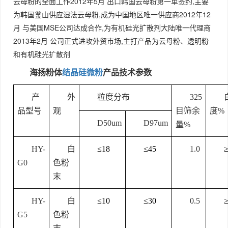
云母粉的全面工作2012年5月 出口韩国云母粉第一单签约,主要
为韩国釜山供应湿法云母粉,成为中国地区唯一供应商2012年12
月 与美国MSE公司达成合作,为有机硅光扩散剂大陆唯一代理商
2013年2月 公司正式进攻外贸市场,主打产品为云母粉、透明粉
和有机硅光扩散剂
海扬粉体
结晶硅微粉
产品技术参数
产
外
粒度分布
325
品型号
观
目筛余
度%
D50um
D97um
量%
HY-
白
≤18
≤45
1.0
G0
色粉
末
HY-
白
≤10
≤30
0.5
G5
色粉