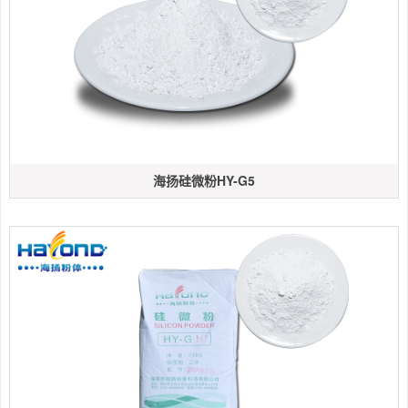
海扬硅微粉HY-G5