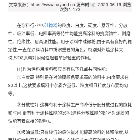
文章来源：https://www.hayond.cn
发布时间：2020-06-19
浏览
次数：172
在涂料行业中,
硅微粉
的粒度、白度、硬度、悬浮性、分散
性、吸油率低、电阻率高等特性均能提高涂料的抗腐蚀性、耐磨
性、绝缘性、耐高温性能。用于涂料中硅微粉,由于具有良好的稳
定性,一直在涂料填料中扮演重要的角色。特别对外墙涂料来
说,SiO2原料对耐候性起着举足轻重的作用。
(1)作为涂料用填料都应具有以下几点共同性能:
①白度高:特别是在对涂膜颜色要求高的涂料中,白度要求在
90以上,这就要求填料中杂质含量低、粒度细且粒度分布要均匀
等。
②分散性好:这样有利于涂料生产商降低研磨分散过程的能耗
和时间,更有利于涂料性能的发挥(涂料分散性能的好坏对涂膜的
性能有着直接的影响)。
③吸油量低:只有较低的吸油量才能提高涂料的体积浓度,从