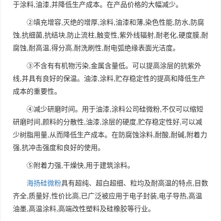
于涂料,油漆,并降低生产成本。在产品价格的大幅减少。
②填充增容,灭绝的增厚,涂料,油漆和薄,染色性能,防水,防腐
蚀,抗细菌,抗结块,防止流柱,触变性,紫外线辐射,耐老化,硬度膜,耐
腐蚀,耐高温,得分高,耐洗刷性,耐电弧绝缘表面光洁度。
③不含有有机物污染,金属含量低。可以提高涂层的抗紫外
线,并具有良好的保温。油漆,涂料,贮存稳定性的提高和降低生产
成本的重要性。
④减少研磨时间。用于油漆,涂料公司硅微粉,不仅可以缩短
研磨时间,颜料的分散性,油漆,涂层的硬度,贮存稳定性好,可以减
少树脂用量,从而降低生产成本。在防腐蚀涂料,耐酸,耐碱,附着力
强,抗冲击强度和良好的使用。
⑤附着力强,干燥快,用于建筑涂料。
海扬硅微粉
具有超纯、超白超细、粒均及耐高温的特点,目数
齐全,质量好,性价比高,已广泛被应用于电子封装,电子导热,高温
油墨,高温涂料,高端改性塑料及硅橡胶等行业。