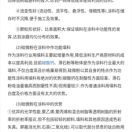
而降低树脂基料的投入,达到产商降低成本提高利润的目的。
④流变性好:(流动性、流平性、悬浮性、增稠性等),涂料在储
存时不沉降,便于施工及效果。
⑤颗粒形状好、比表面积大:保证填料在涂料中功能性的发
挥,达到涂膜均匀分布的效果。
(2)硅微粉在涂料中作功能填料
作为涂料行业用填料主要起增量作用,降低涂料生产商原材料的成
本以提高利润,目前
碳酸钙
、滑石粉等粉体是作为涂料行业最大的
填料,不仅白度高且价格廉易得到,硅微粉以其自身的特点作为功
能性涂料用填料有绝对的优势(碳酸钙在耐酸性方面较差、滑石
粉吸油量偏高而耐磨性不高)但用量较少,作为普通涂料用填料在
白度及价格方面没有太大的优势。
(3)硅微粉在涂料中的优势
①优异的光学性能,聚乙烯,聚丙烯和混合树脂等透明树脂的折射
率的折射率接近,但不包括较轻的颜料,填料和其他原因造成色彩
失真。屏蔽消光剂,石英(二氧化硅),可以取代部分昂贵的钛白粉用