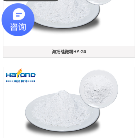
海扬硅微粉HY-G0