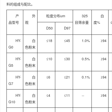
料的组成与配比。
产
外
粒度分布um
325
白
品型号
观
目筛余量
度%
D50
D97
HY-
白
≤18
≤45
1.0%
≥94
G0
色粉末
HY-
白
≤10
≤30
0.5%
≥94
G5
色粉末
HY-
白
≤6
≤21
0.1%
≥94
G7
色粉末
HY-
白
≤4
≤11
--
≥94
G10
色粉末