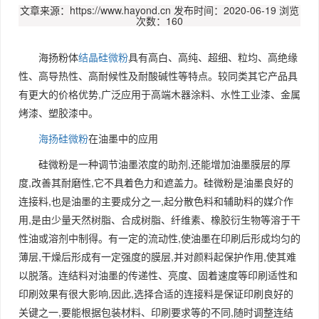
文章来源：https://www.hayond.cn
发布时间：2020-06-19
浏览
次数：160
海扬粉体
结晶硅微粉
具有高白、高纯、超细、粒均、高绝缘
性、高导热性、高耐候性及耐酸碱性等特点。较同类其它产品具
有更大的价格优势,广泛应用于高端木器涂料、水性工业漆、金属
烤漆、塑胶漆中。
海扬硅微粉
在油墨中的应用
硅微粉是一种调节油墨浓度的助剂,还能增加油墨膜层的厚
度,改善其耐磨性,它不具着色力和遮盖力。硅微粉是油墨良好的
连接料,也是油墨的主要成分之一,起分散色料和辅助料的媒介作
用,是由少量天然树脂、合成树脂、纤维素、橡胶衍生物等溶于干
性油或溶剂中制得。有一定的流动性,使油墨在印刷后形成均匀的
薄层,干燥后形成有一定强度的膜层,并对颜料起保护作用,使其难
以脱落。连结料对油墨的传递性、亮度、固着速度等印刷适性和
印刷效果有很大影响,因此,选择合适的连接料是保证印刷良好的
关键之一,要能根据包装材料、印刷要求等的不同,随时调整连结