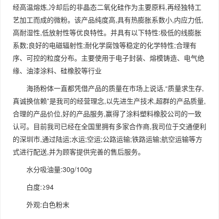
经高温熔炼,冷却后的非晶态二氧化硅作为主要原料,再经独特工
艺加工而成的微粉。该产品纯度高,具有热膨胀系数小,内应力低,
高耐湿性,低放射性等优良特性。并具有以下特性:极低的线膨胀
系数;良好的电磁辐射性;耐化学腐蚀等稳定的化学特性;合理有
序、可控的粒度分布。主要使用于电子封装、熔模铸造、电气绝
缘、油漆涂料、硅橡胶等行业
海扬粉体一直都凭借产品的质量在市场上说话,“质量求生存,
真诚换信赖”是我司的经营理念,以先进生产技术,超群的产品质量,
合理的产品价位,好的产品服务,赢得了涂料塑料橡胶公司的一致
认可。目前我司已经在全国里拥有多家合作商,我司位于交通便利
的深圳市,通过陆运;水运;空运;公路运输;铁路运输;航空运输等方
式进行配送,并为顾客提供完善的售后服务。
水分吸油量:30g/100g
白度:≥94
外观:白色粉末