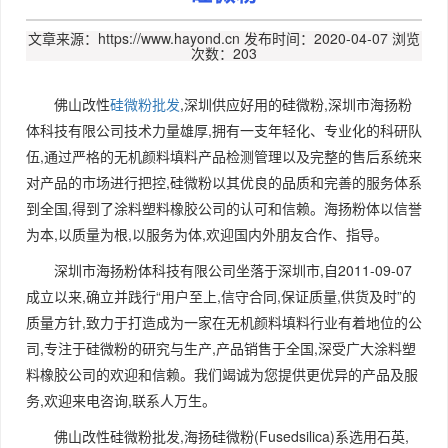
文章来源：https://www.hayond.cn
发布时间：2020-04-07
浏览
次数：203
佛山改性
硅微粉批发
,深圳供应好用的硅微粉,深圳市海扬粉
体科技有限公司技术力量雄厚,拥有一支年轻化、专业化的科研队
伍,通过严格的无机颜料填料产品检测管理以及完整的售后系统来
对产品的市场进行把控,硅微粉以其优良的品质和完善的服务体系
到全国,得到了涂料塑料橡胶公司的认可和信赖。海扬粉体以信誉
为本,以质量为根,以服务为体,欢迎国内外朋友合作、指导。
深圳市海扬粉体科技有限公司坐落于深圳市,自2011-09-07
成立以来,确立并践行“用户至上,信守合同,保证质量,供货及时”的
质量方针,致力于打造成为一家在无机颜料填料行业有着地位的公
司,专注于硅微粉的研究与生产,产品销售于全国,深受广大涂料塑
料橡胶公司的欢迎和信赖。我们竭诚为您提供更优异的产品及服
务,欢迎来电咨询,联系人万生。
佛山改性硅微粉批发,海扬硅微粉(Fusedsilica)系选用石英,