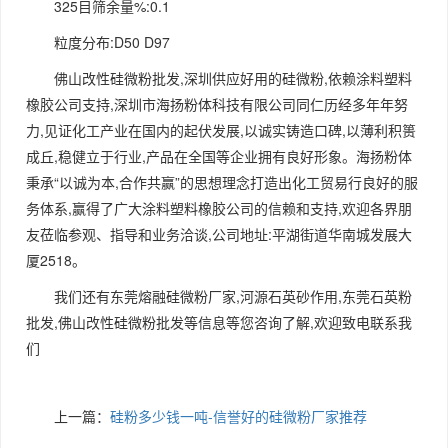
325目筛余量%:0.1
粒度分布:D50 D97
佛山改性硅微粉批发,深圳供应好用的硅微粉,依赖涂料塑料
橡胶公司支持,深圳市海扬粉体科技有限公司同仁历经多年年努
力,见证化工产业在国内的起伏发展,以诚实铸造口碑,以薄利积篑
成丘,稳健立于行业,产品在全国等企业拥有良好形象。海扬粉体
秉承“以诚为本,合作共赢”的思想理念打造出化工贸易行良好的服
务体系,赢得了广大涂料塑料橡胶公司的信赖和支持,欢迎各界朋
友莅临参观、指导和业务洽谈,公司地址:平湖街道华南城发展大
厦2518。
我们还有东莞熔融硅微粉厂家,河源石英砂作用,东莞石英粉
批发,佛山改性硅微粉批发等信息等您咨询了解,欢迎致电联系我
们
上一篇：
硅粉多少钱一吨-信誉好的硅微粉厂家推荐