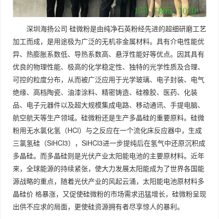
深圳海扬公司 硅微粉是由纯净石英粉经先进的超细研磨工艺
加工而成，是用途极为广泛的无机非金属材料。具有介电性能优
异、热膨胀系数低、导热系数高、悬浮性能好等优点。因其具有
优良的物理性能、极高的化学稳定性、独特的光学性质及合理、
可控的粒度分布，从而被广泛应用于光学玻璃、电子封装、电气
绝缘、高档陶瓷、油漆涂料、精密铸造、硅橡胶、医药、化装
品、电子元器件以及超大规模集成电路、移动通讯、手提电脑、
航空航天等生产领域。硅微粉还是生产多晶硅的重要原料。硅微
粉用无水氯化氢（HCl）与之反应在一个流化床反应器中，生成
三氯氢硅（SiHCl3），SiHCl3进一步提纯后在氢气中还原沉积成
多晶硅。而多晶硅则是光伏产业太阳能电池的主要原材料。近年
来，全球能源的持续紧张，使大力发展太阳能成为了世界各国能
源战略的重点，随着光伏产业的风起云涌，太阳能电池原材料多
晶硅价 格暴涨，又促使硅微粉的市场需求迅猛增长，硅微粉呈现
出供不应求的局面，更使硅资源拥有者尽享惊人的暴利。