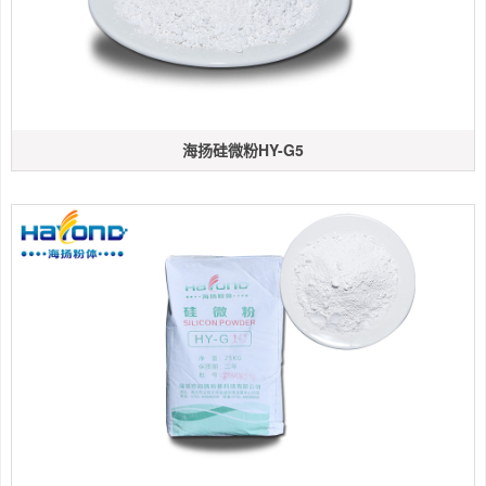
海扬硅微粉HY-G5