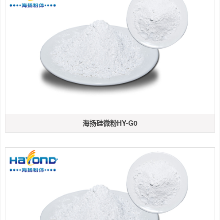
海扬硅微粉HY-G0