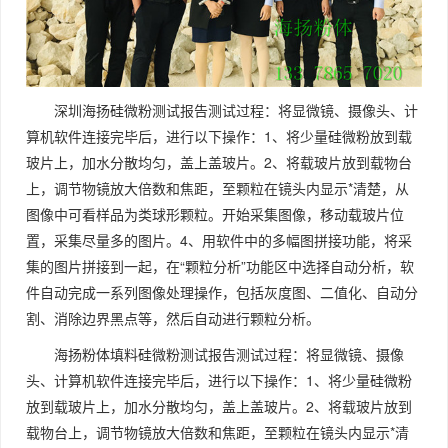
深圳海扬硅微粉测试报告测试过程：将显微镜、摄像头、计
算机软件连接完毕后，进行以下操作：1、将少量硅微粉放到载
玻片上，加水分散均匀，盖上盖玻片。2、将载玻片放到载物台
上，调节物镜放大倍数和焦距，至颗粒在镜头内显示*清楚，从
图像中可看样品为类球形颗粒。开始采集图像，移动载玻片位
置，采集尽量多的图片。4、用软件中的多幅图拼接功能，将采
集的图片拼接到一起，在“颗粒分析”功能区中选择自动分析，软
件自动完成一系列图像处理操作，包括灰度图、二值化、自动分
割、消除边界黑点等，然后自动进行颗粒分析。
海扬粉体填料硅微粉测试报告测试过程：将显微镜、摄像
头、计算机软件连接完毕后，进行以下操作：1、将少量硅微粉
放到载玻片上，加水分散均匀，盖上盖玻片。2、将载玻片放到
载物台上，调节物镜放大倍数和焦距，至颗粒在镜头内显示*清